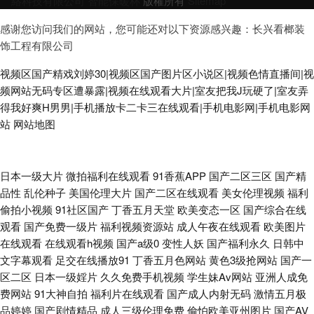
絡科技有限公司
智能保暖杯
版權所有
Sitemap
感谢您访问我们的网站，您可能还对以下资源感兴趣：长兴看榔装
饰工程有限公司
视频区国产精戏刘婷30|视频区国产图片区小说区|视频色情直播间|视
频网站无码专区遭暴露|视频在线观看大片|室友把我J玩硬了|室友弄
得我好爽H男男|手机播放卡二卡三在线观看|手机电影网|手机电影网
站
网站地图
最新最全AV影院 久久肏你 韩国精品一二三 欧美日韩啊V 青青草视频人人干
日本一级大片
微拍福利在线观看
91香蕉APP
国产二区三区
国产精
品性
乱伦种子
美国伦理大片
国产二区在线观看
美女伦理视频
福利
日本色熟女 日韩新片网 五月花社区电影 亚洲另类小说网 伊人久久婷婷 91色
偷拍小视频
91社区国产
丁香五月天堂
欧美变态一区
国产综合在线
观看
国产免费一级片
福利视频资源站
成人午夜在线观看
欧美图片
情软件 超碰爱久 国产精品天天躁 玖玖大香蕉稳定 青娱乐盛视久久 深夜小视
在线观看
在线观看h视频
国产a级0
变性人妖
国产福利永久
日韩中
文字幕观看
足交在线播放91
丁香五月色网站
黄色3级抢网站
国产一
频 天天撸夜夜操 ts国产人妖AV 福利导航偷拍亚洲 国产黄色自拍网址 国产探
区二区
日本一级婬片
久久免费手机视频
学生妹Av网站
亚洲人成免
费网站
91大神自拍
福利片在线观看
国产成人内射无码
激情五月极
花91 国产丝袜性爱 美女福利导航 青娱乐91毛片 日本色图1 少妇精彩一区二
品婷婷
国产剧情精品
成人三级伦理免费
偷怕欧美亚州图片
国产AV