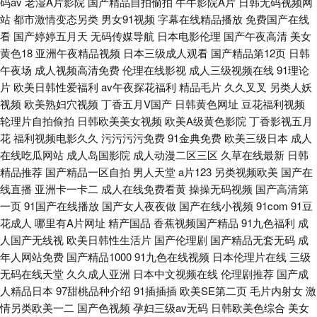
码av
老湿A片影院
国产精品自拍偷拍
牛牛影院A片
日韩无码视频网
站
都市激情变态另类
男女91视频
字幕在线精品播放
免费国产在线
看
国产婷婷五月天
无码传媒导航
日本电影伦理
国产午夜高清
美女
黄色18
亚洲午夜精品视频
日本三级成人观看
国产精品第12页
日韩
午夜场
成人视频高清免费
伦理在线影视
成人三级视频在线
91理论
片
欧美日韩性爱福利
av午夜探花福利
精品毛片
久久叉叉
另类人妖
视频
欧美熟妇穴视频
丁香五月V国产
日韩黄色网址
豆花福利视频
轮理片自拍偷拍
日韩欧美美女视频
欧美A级黄色影院
丁香影视五月
花
福利视频电影久久
污污污污免费
91金典免费
欧美三级日本
成人
在线吃瓜网站
成人岛国影院
成人动漫二区三区
久草在线最新
日韩
精品推荐
国产精品一区自拍
男人天堂
a片123
另类视频欧美
国产在
线直播
亚洲卡一卡二
成人在线免费看黄
操操无码视频
国产高清第
一页
91国产在线播放
国产女人夜夜做
国产在线小视频
91com
91豆
花成人
哪里有A片网址
精产国品
香蕉视频国产精品
91九色福利
成
人国产无线视
欧美日韩性生活片
国产伦理剧
国产精品无套无码
成
年人网站免费
国产精品1000
91九色在线视频
日本伦理片在线
三级
无码在线天堂
久久成人亚洲
日本中文视频在线
伦理剧推荐
国产成
人精品日本
97甜桃品种介绍
91插插插
欧美SE第二页
毛片内射女
激
情另类欧美一二
国产色视频
孕妇三级av无码
日韩欧美色综合
美女