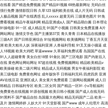
在线看
国产精选免费视频
国产精品91视频
69热最新网址
无码白丝
强行免费
激情影院日韩
久草123
福利欧美在线
成人片无码
日韩成
人极品视频
国产在线诱惑
乱人xxxxx
超黄无码
三级黄色图片
91免
费看视频
精品午夜福利网
精品亚洲成a人
国产精品萌白酱
日本理论
91操电影
91一区
成人精品无
91国产小视频
日韩美女免费直播
A片
网站网址
激情文学色
国产主播第37页
青久青青
日本精品在线播放
三级A片
国产日韩亚洲综合
91短视频网站
欧美骚网站
丁香五月天亚
洲
欧美大粗吊人妖
深夜福利亚洲
人兽福利导航
91叉叉操小骚逼
成
人18视频
欧美大鸡吧
草逼wwww
久草福利免费试看
岛国国产在线
91人人超碰青青
美女白丝18禁
91肏比
国产三区电影
国产内射后入
在线
黄色网址网站网址
97超在线视
免费视频网站
精品欧美精品v
欧美操碰
欧美二级片网址
精品成人无码视频
男女午夜福利影院
欧
美三级电影
免费黄色网址
成年版快手
日韩福利无码
四虎四房
亚洲
AV在线豆花
亚洲区成人
美女黄片免费观看
三级网站视频网
成人日
韩精品
日韩福利专区
欧美二区女同
国产精品一区91
小x导航福利
免费黄色在线视频
91原创视频
欧美日韩小视频
国产成人在线无码
91黑料不
国产极品自拍
岛国最大色网站
精品无码国产二品
欧美一
及片
激情网婷婷
人妖大片
91天堂影视
国产www
成年人伦理片
高清