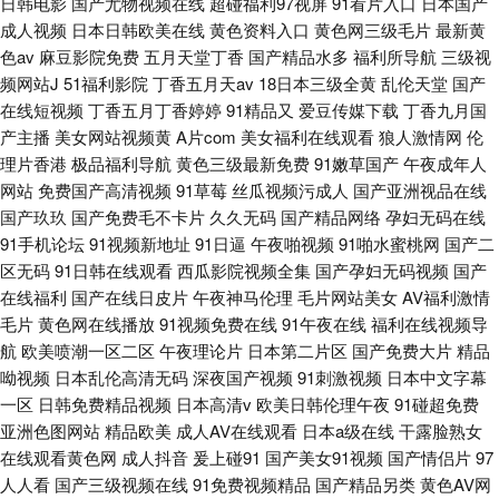
日韩电影
国产尤物视频在线
超碰福利97视屏
91看片入口
日本国产
成人视频
日本日韩欧美在线
黄色资料入口
黄色网三级毛片
最新黄
色av
麻豆影院免费
五月天堂丁香
国产精品水多
福利所导航
三级视
频网站J
51福利影院
丁香五月天av
18日本三级全黄
乱伦天堂
国产
在线短视频
丁香五月丁香婷婷
91精品又
爱豆传媒下载
丁香九月国
产主播
美女网站视频黄
A片com
美女福利在线观看
狼人激情网
伦
理片香港
极品福利导航
黄色三级最新免费
91嫩草国产
午夜成年人
网站
免费国产高清视频
91草莓
丝瓜视频污成人
国产亚洲视品在线
国产玖玖
国产免费毛不卡片
久久无码
国产精品网络
孕妇无码在线
91手机论坛
91视频新地址
91日逼
午夜啪视频
91啪水蜜桃网
国产二
区无码
91日韩在线观看
西瓜影院视频全集
国产孕妇无码视频
国产
在线福利
国产在线日皮片
午夜神马伦理
毛片网站美女
AV福利激情
毛片
黄色网在线播放
91视频免费在线
91午夜在线
福利在线视频导
航
欧美喷潮一区二区
午夜理论片
日本第二片区
国产免费大片
精品
呦视频
日本乱伦高清无码
深夜国产视频
91刺激视频
日本中文字幕
一区
日韩免费精品视频
日本高清v
欧美日韩伦理午夜
91碰超免费
亚洲色图网站
精品欧美
成人AV在线观看
日本a级在线
干露脸熟女
在线观看黄色网
成人抖音
爰上碰91
国产美女91视频
国产情侣片
97
人人看
国产三级视频在线
91免费视频精品
国产精品另类
黄色AV网