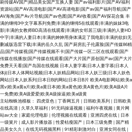
刷传媒AV国产|精品美女国产互换人妻
国产av福利影片|国产AV福利
资源站|国产AV高清电影|国产AV高请电影|国产av国产福利导航|国产
AV海角|国产Av片导航|国产av色图|国产AV收看|国产AV探花合集
丰
满的继牳3中文字幕系列免费|丰满的继牳5在线观看|丰满的妺妺3电
影|丰满的女教师BD高清在线观看|丰满的女邻居三级|丰满的人妻HD
中字|丰满的人妻日本|丰满的妽妽用身体满足了我电影|丰满的欲妇无
删减版迅雷下载|丰满的岳久久乱
国产厨房乱子伦露脸|国产传媒86精
品|国产传媒视|国产传媒视频不卡|国产传媒一区二区在线观看|国产
传媒在线播放|国产传媒在线观看|国产大片国产原创国产av|国产大片
免费天天看|国产岛国在线视频
日本人妻字幕|日本人妻字慕|日本人
体ji|日本人体网站视频|日本人妖精品网站|日本人妖三级|日本人妖色
网站|日本人妖系列|日本日B的网站|日本日B片
欧美A电影网站|欧美a
黑v|欧美a黄a片|欧美a黄日本|欧美a黄色|欧美A黄色片|欧美A级A片
一免费|欧美A级爱爱|欧美A级操逼|欧美a级黄
主站蜘蛛池模板：
四虎亚色
|
丁香网五月
|
日韩欧美系列
|
日韩欧美
在线高清
|
久草久草福利
|
91无码操逼视频
|
福利午夜视频
|
黄片网
站av大全
|
家庭伦理电影
|
伦理视频在线观看
|
亚洲四虎在线
|
日本
一级簧片
|
成人影片播放器
|
性爱枯瘦国产
|
日本三级免费
|
国产精
品美女久久
|
在线无码视频黑料
|
91精彩刺激对白
|
亚洲女同在线
|