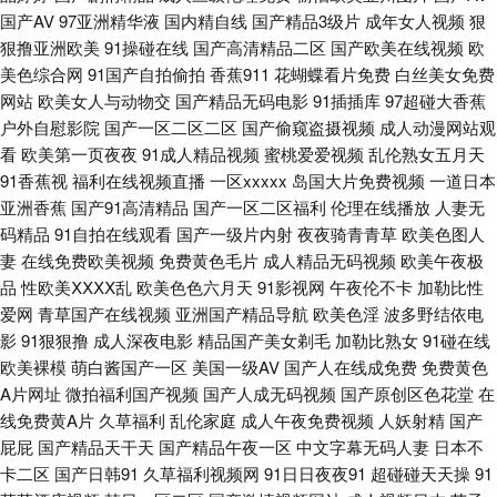
国产AV
97亚洲精华液
国内精自线
国产精品3级片
成年女人视频
狠
区 亚洲伊人主页 宅女福利导航 91深夜福利网站 a片网站视频 超碰va 成人论
狠撸亚洲欧美
91操碰在线
国产高清精品二区
国产欧美在线视频
欧
美色综合网
91国产自拍偷拍
香蕉911
花蝴蝶看片免费
白丝美女免费
网站
欧美女人与动物交
国产精品无码电影
91插插库
97超碰大香蕉
坛欧美日韩 国产在线理论片a 久久只这里有精品 色色视频 香蕉伊人AV 亚洲
户外自慰影院
国产一区二区二区
国产偷窥盗摄视频
成人动漫网站观
看
欧美第一页夜夜
91成人精品视频
蜜桃爱爱视频
乱伦熟女五月天
另类偷拍精品 91黄色下载 91资源超碰 肏屄网五月天婷婷 大香蕉五月丁香 黄
91香蕉视
福利在线视频直播
一区xxxxx
岛国大片免费视频
一道日本
亚洲香蕉
国产91高清精品
国产一区二区福利
伦理在线播放
人妻无
色超碰 麻豆传媒陈可心 欧美成人午夜精品 日韩成人社区 视频福利在线看 婷
码精品
91自拍在线观看
国产一级片内射
夜夜骑青青草
欧美色图人
妻
在线免费欧美视频
免费黄色毛片
成人精品无码视频
欧美午夜极
婷五月天777 亚洲最色网 在线看黄专用网站 超碰在线98草 成人免费毛 人人
品
性欧美ⅩⅩⅩⅩ乱
欧美色色六月天
91影视网
午夜伦不卡
加勒比性
爱网
青草国产在线视频
亚洲国产精品导航
欧美色淫
波多野结依电
操人人妻 91网黄 九九热爱视 色站导航 91国产专区 黄色入口免费 狼友性福
影
91狠狠撸
成人深夜电影
精品国产美女剃毛
加勒比熟女
91碰在线
欧美裸模
萌白酱国产一区
美国一级AV
国产人在线成免费
免费黄色
老司机激情网 另类女同 蜜桃无线传媒 欧美人妖在线 人妖丝袜H 日本叼嘿片
A片网址
微拍福利国产视频
国产人成无码视频
国产原创区色花堂
在
线免费黄A片
久草福利
乱伦家庭
成人午夜免费视频
人妖射精
国产
深夜激情网 亚洲四房诱惑 综合色网 91福利社 99热最新网址 白丝足交视频
屁屁
国产精品天干天
国产精品午夜一区
中文字幕无码人妻
日本不
卡二区
国产日韩91
久草福利视频网
91日日夜夜91
超碰碰天天操
91
东京热小视频 国产操逼视屏 国产不卡二区 久草蜜桃在线 欧美人成综合网 天