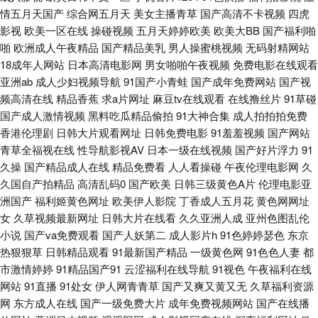
情五月天国产
综合网五月天
美女主播青草
国产高清不卡视频
四虎
影视
欧美一区在线
操碰视频
五月天婷婷欧美
欧美大BB
国产福利啪
小说欧美 91N爽片 99热这 超碰自拍网站 国产欧美伊人 精东AV 美女肏屄西
啪
欧洲成人午夜精品
国产精品美乳
男人操蜜桃视频
无码射精网站
18成年人网站
日本高清电影网
男女啪啪午夜视频
免费电影在线观看
瓜午夜 日韩不卡五区 午夜福利论坛 9199在线视频 97视频9 传媒91啪啪 国
亚洲ab
成人少妇视频导航
91国产小青蛙
国产成年免费网站
国产视
频高清在线
精品香蕉
求a片网址
麻豆tv在线观看
在线撸丝片
91草碰
内自拍AV 老司机福利精品 日韩AV成人网 无码东京热专区 最新av资源 97超
国产成人激情视频
黑料吃瓜精品偷拍
91大神合集
成人拍拍拍免费
香港伦理剧
日韩大片观看网址
日韩免费电影
91羞羞视频
国产网站
碰青青 成人浮力影院 国产一二av 欧美十专区 日日操B 亚洲情色1区2区 91碰
青草全福视在线
性导航影视AV
日本一级在线视频
国产好片浮力
91
久操
国产精品成人在线
精品免费看
人人看操碰
午夜伦理电影网
久
碰碰 波多野衣五级片 福利社在线视频 日韩AV在线网站 一本道免费视频 91
久国自产拍精品
高清乱码0
国产欧美
日韩三级黄色A片
伦理电影亚
洲国产
福利姬黄色网址
欧美伊人影院
丁香成人五月花
黄色网网址
网站成人 超碰69 国产TS人妖另类 黄色色情网站 欧美太性交 三级日韩中文
女
久草视频最新网址
日韩大片在线看
久久亚洲人成
亚州色图乱伦
小说
国产va免费观看
国产人妖第二
成人影片h
91色婷婷瑟色
东京
字幕 香蕉视频www 91刺激小视频 www婷婷com 国产91在线首页 精品国语
热狠狠草
日韩精品观看
91最新国产精品
一级黄色网
91色色人妻
都
市激情婷婷
91精品国产91
云涩福利在线导航
91视色
午夜福利在线
逼 男人的天堂a爽 日本二三区不卡 婷婷色色悠悠 中文字幕无线观 99热拍久
网站
91直播
91处女
伊人网青青草
国产又爽又黄又无
久草福利资源
网
东方成人在线
国产一级免费大片
成年免费视频网站
国产在线播
大香蕉6线 男女生互操 日韩成人免费 午夜福利论坛 综合性爱网 97在线视频