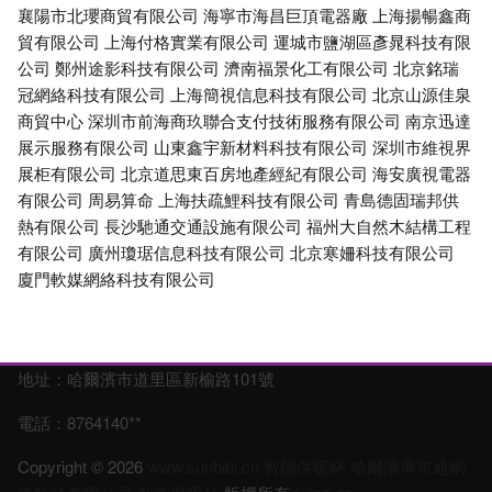
襄陽市北瓔商貿有限公司
海寧市海昌巨頂電器廠
上海揚暢鑫商
貿有限公司
上海付格實業有限公司
運城市鹽湖區彥晁科技有限
公司
鄭州途影科技有限公司
濟南福景化工有限公司
北京銘瑞
冠網絡科技有限公司
上海簡視信息科技有限公司
北京山源佳泉
商貿中心
深圳市前海商玖聯合支付技術服務有限公司
南京迅達
展示服務有限公司
山東鑫宇新材料科技有限公司
深圳市維視界
展柜有限公司
北京道思東百房地產經紀有限公司
海安廣視電器
有限公司
周易算命
上海扶疏鯉科技有限公司
青島德固瑞邦供
熱有限公司
長沙馳通交通設施有限公司
福州大自然木結構工程
有限公司
廣州瓊琚信息科技有限公司
北京寒姍科技有限公司
廈門軟媒網絡科技有限公司
地址：哈爾濱市道里區新榆路101號
電話：8764140**
Copyright © 2026
www.sunbibi.cn
智能保暖杯
哈爾濱車市通網