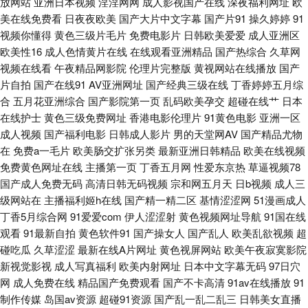
放网站
亚洲日本视频
淫淫网网
成人影视国产在线
深夜福利网址
欧
美在线免费看
日夜夜欧美
国产大片中文字幕
国产片91
操久婷婷
91
鸥洲 超碰在线一起 狠狠肏成人专区 萌白酱一线天白丝 日韩破解无码片 中文
视频你懂得
黄色三级片毛片
免费电影片
日韩欧美爱爱
成人亚洲区
欧美性16
成人色情黄片在线
在线观看亚洲精品
国产热综合
久草网
视频在线看
午夜精品网影院
伦理片完整版
黄视网站在线播放
国产
字幕色哟哟 www韩国av 国内熟女视频 麻豆mv网站入口 日本在线免费网 香
片自拍
国产在线91
AV亚洲网址
国产经典三级在线
丁香婷婷五月综
合
五月花亚洲综合
国产影院第一页
乱码欧美孕交
超碰在线艹
日本
蕉视频污版 18网页禁解衣 国产超碰人人 美女让我操 91已拍视频 福利剧场
在线护士
黄色三级免费网址
香港电影伦理片
91黄色电影
亚洲一区
成人视频
国产福利电影
日韩成人影片
男的天堂网AV
国产精品尤物
九一看片不用下载 青青草网 伪娘ts自慰 91国产精选优质 超碰91吃瓜 激情综
在
免费a一毛片
欧美肠交扩张另类
最新亚洲日韩精品
欧美在线视频
免费黄色网址在线
主播第一页
丁香五月网
性爱东京热
草逼视频78
合淫 欧美性爱主站 四虎午夜福利视频 91视频播放 国产妞干网 免费网页免费
国产成人免费无码
高清日韩无码视频
宗和网五月天
日b视频
成人三
级网站在
主播福利姬h在线
国产精一精二区
基情涩涩网
51漫画成人
黄 日韩三级片新网址 影音先锋人妻 97视频 高清乱码毛片入口 久久草久久爽
丁香5月综合网
91爱爱com
伊人涩涩射
黄色视频网址导航
91国在线
观看
91最新自拍
黄色软件91
国产操女人
国产乱人
欧美乱欲视频
超
熟女自拍色图 精品久久人妻 日韩欧美八 91夜射猫 国产成人av传媒 老司机福
碰吃瓜
久草涩涩
最新在线A片网址
黄色视屏网站
欧美午夜寂寞影院
新视觉影视
成人写真福利
欧美内射网址
日本中文字幕无码
97日穴
利永久 日逼中文字幕 亚洲毛片A片黑丝 97色色爱爱视频 国产又大又色 欧美
网
成人免费在线
精品国产免费观看
国产不卡高清
91av在线播放
91
制作传媒
岛国av资源
超碰91资源
国产乱一乱二乱三
日韩美女直播
老妇ⅹⅹⅹ 午夜三级大片 97色色一区二区 高清无码网站导航 另类乱日 日韩美