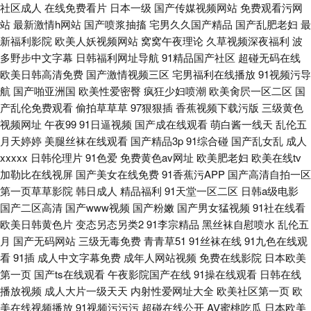
社区成人
在线免费看片
日本一级
国产传媒视频网站
免费观看污网
站
最新激情h网站
国产喷浆抽搐
宅男久久国产精品
国产乱肥老妇
最
新福利影院
欧美人妖视频网站
窝窝午夜理论
久草视频深夜福利
波
多野步中文字幕
日韩福利网址导航
91精品国产社区
超碰无码在线
欧美日韩高清免费
国产激情视频三区
宅男福利在线播放
91视频污导
航
国产啪亚洲国
欧美性爱密臀
疯狂少妇喷潮
欧美肏屄一区二区
国
产乱伦免费观看
偷拍草草草
97狠狠插
香蕉视频下载污版
三级黄色
视频网址
午夜99
91日逼视频
国产成在线观看
萌白酱一线天
乱伦五
月天婷婷
美腿丝袜在线观看
国产精品3p
91综合碰
国产乱女乱
成人
xxxxx
日韩伦理片
91色爱
免费黄色av网址
欧美肥老妇
欧美在线tv
加勒比在线视屏
国产美女在线免费
91香蕉污APP
国产高清自拍一区
第一页草草影院
韩日成人
精品福利
91天堂一区二区
日韩a级电影
国产二区高清
国产www视频
国产粉嫩
国产男女猛视频
91社在线看
欧美日韩黄色片
变态另态另类2
91李宗精品
黑丝袜自慰喷水
乱伦五
月
国产无码网站
三级无毒免费
青青草51
91丝袜在线
91九色在线观
看
91插
成人中文字幕免费
成年人网站视频
免费在线影院
日本欧美
第一页
国产ts在线观看
午夜影院国产在线
91操在线观看
日韩在线
播放视频
成人大片一级天天
内射性爱网址大全
欧美社区第一页
欧
美在线视频播放
91视频污污污
超碰在线公开
AV蜜桃吃瓜
日本欧美