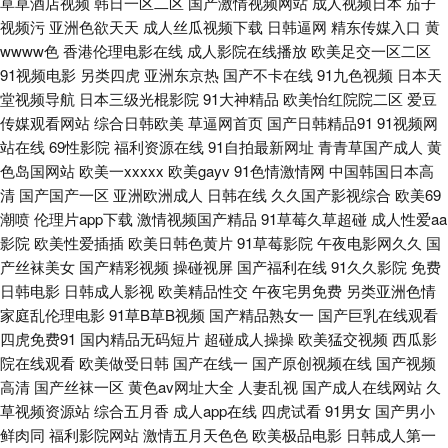
草草酒店视频
韩日一区二区
国产激情视频网站
成人视频日本
茄子
视频污
亚洲色欲天天
成人丝瓜视频下载
日韩逼网
精东传媒入口
黄
天操屄 午夜a级 51福利视频在线 91传媒免费观看 91鲁视频 av福利色导航
wwww色
香港伦理电影在线
成人影院在线播放
欧美足交一区二区
91视频电影
另类四虎
亚洲东京热
国产不卡在线
91九色视频
日本天
超碰美国 成人A大片 国产成人黄色在线 久久肏肏 美女AA片 欧美粗大视频 欧
堂视频导航
日本三级光棍影院
91大神精品
欧美怡红院院二区
爱豆
传媒观看网站
综合日韩欧美
草逼网首页
国产日韩精品91
91视频网
美性爱自拍 人妖丝袜 日本大香蕉伊人网 日韩无码青青草原 五月丁香成人社
站在线
69性影院
福利资源在线
91自拍最新网址
青青草国产成人
黄
色岛国网站
欧美一xxxxx
欧美gayv
91色情激情网
中国韩国日本高
区 五月天性福网 午夜福利男女 伊人大橡胶 91论坛在线 97偷偷碰狼人 www
清
国产国产一区
亚洲欧洲成人
日韩在线
久久国产影视综合
欧美69
潮喷
伦理片app下载
激情视频国产精品
91草莓久草超碰
成人性爱aa
影院
欧美性爱插插
欧美日韩色黄片
91草莓影院
午夜电影网久久
国
天天干在线 丁香五香天堂网卡 韩日一本道 玖玖婷婷五月天 欧美激情在线一
产丝袜美女
国产精彩视频
操碰视屏
国产福利在线
91久久影院
免费
日韩电影
日韩成人影视
欧美精品性交
午夜宅男免费
另类亚洲色情
区 欧美网色 三级网站网址视频 香蕉視頻 91sefuo 91视频视频 AV72发布页
家庭乱伦理电影
91草B草B视频
国产精品熟女一
国产巨乳在线观看
四虎免费91
国内精品无码短片
超碰成人操操
欧美猛交视频
西瓜影
波多野快播 成人猛猛av 东方色图一区二区 国产ts片网址 海角探花 欧美性生
院在线观看
欧美做受日韩
国产在线一
国产原创视频在线
国产视频
高清
国产丝袜一区
黄色av网址大全
人妻乱视
国产成人在线网站
久
交 四虎影院av网站 午夜肏屄网 伊人久久成人 18视频网站 狠狠的撸最新版
草视频资源站
综合五月香
成人app在线
四虎试看
91男女
国产男小
鲜肉同
福利影院网站
激情五月天色色
欧美极品电影
日韩成人第一
蜜桃阴色 青青操avbb 日韩精选av福利 午夜秀秀 草莓视频黄免费 国产三级网