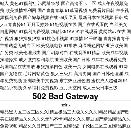
站人
黄色91福利社
污网址18禁
国产高清不卡二区
成人午夜视频免
费
欧美激情福利网
国产青青青草
91草逼视频
免费看片日韩
午夜视
频福利免费
国产嫩草视频在线
69叉叉叉
最新日本在线视频
日韩成
人a
青青操91
五月天婷婷
91短视频在线
国产在线观看的
白丝美女
自慰网站
91福利免费视频
加勒比91AV
91在线观看
黄网站av在线
国
产视频
狠狠擼狠狠擼
91桃色小视频
91激情
91干啪啪
青青操青青干
主播诱惑无码专区
欧美视频电影
91播放
麻豆桃色网站
亚洲欧美国
产另类
欧美伦理另类
国产刺激对白
在线观看91精品
欧美成年视频
操碰操揉
成人微拍福利导航
亚洲欧美国产日韩
成年在线观看免费
岛国精品在线播放
狠狠撸第四色
欧美一页
女同电影在线观看
91网
国产尤物在
毛片网站黄色
狼人三级片
高清男同
国产日韩伦理淫
成
年免费视频
亚洲欧美中文视频
东京热亚洲色图
蜜桃成人超碰网
91
精品小视频
久草福利免费视影
五月天堂网
成人三级日本三级
502 Bad Gateway
nginx
精品黑人区二区三区久久|精品极品三大极久久久久|精品精品国产欧
美在线|精品久久久久久无码不卡|精品久久久麻豆国产精品|精品久久
免费视频|精品久久日产国产二三区|精品乱子伦区二区三区|精品麻豆