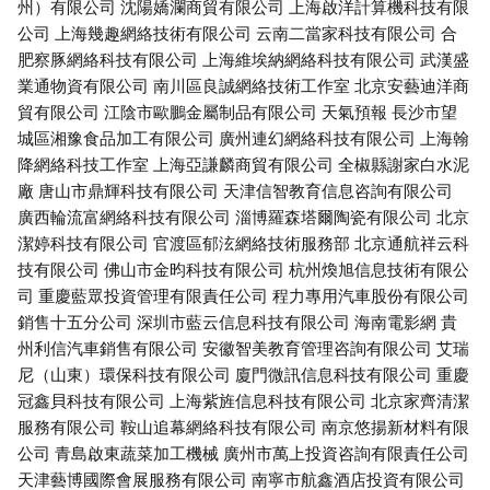
州）有限公司
沈陽嬌瀾商貿有限公司
上海啟洋計算機科技有限
公司
上海幾趣網絡技術有限公司
云南二當家科技有限公司
合
肥察豚網絡科技有限公司
上海維埃納網絡科技有限公司
武漢盛
業通物資有限公司
南川區良誠網絡技術工作室
北京安藝迪洋商
貿有限公司
江陰市歐鵬金屬制品有限公司
天氣預報
長沙市望
城區湘豫食品加工有限公司
廣州連幻網絡科技有限公司
上海翰
降網絡科技工作室
上海亞謙麟商貿有限公司
全椒縣謝家白水泥
廠
唐山市鼎輝科技有限公司
天津信智教育信息咨詢有限公司
廣西輪流富網絡科技有限公司
淄博羅森塔爾陶瓷有限公司
北京
潔婷科技有限公司
官渡區郁泫網絡技術服務部
北京通航祥云科
技有限公司
佛山市金昀科技有限公司
杭州煥旭信息技術有限公
司
重慶藍眾投資管理有限責任公司
程力專用汽車股份有限公司
銷售十五分公司
深圳市藍云信息科技有限公司
海南電影網
貴
州利信汽車銷售有限公司
安徽智美教育管理咨詢有限公司
艾瑞
尼（山東）環保科技有限公司
廈門微訊信息科技有限公司
重慶
冠鑫貝科技有限公司
上海紫旌信息科技有限公司
北京家齊清潔
服務有限公司
鞍山追幕網絡科技有限公司
南京悠揚新材料有限
公司
青島啟東蔬菜加工機械
廣州市萬上投資咨詢有限責任公司
天津藝博國際會展服務有限公司
南寧市航鑫酒店投資有限公司