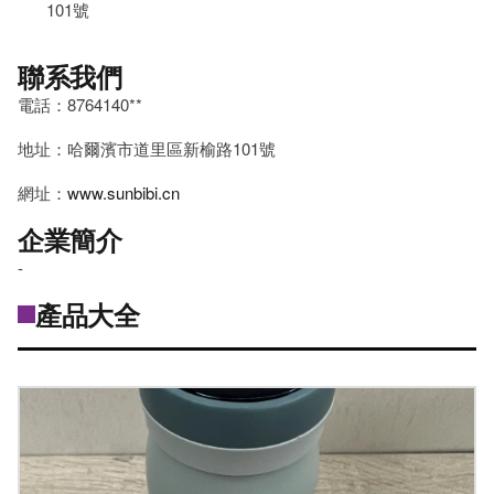
101號
聯系我們
電話：8764140**
地址：哈爾濱市道里區新榆路101號
網址：
www.sunbibi.cn
企業簡介
-
產品大全