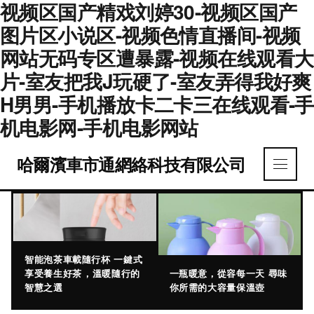
视频区国产精戏刘婷30-视频区国产
图片区小说区-视频色情直播间-视频
网站无码专区遭暴露-视频在线观看大
片-室友把我J玩硬了-室友弄得我好爽
H男男-手机播放卡二卡三在线观看-手
机电影网-手机电影网站
哈爾濱車市通網絡科技有限公司
智能泡茶車載隨行杯 一鍵式
享受養生好茶，溫暖隨行的
一瓶暖意，從容每一天 尋味
智慧之選
你所需的大容量保溫壺