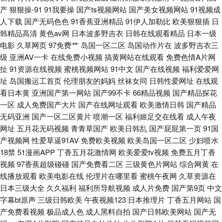
产
狠狠操-91
91我要操
国产ts视频网站
国产美女视频网站
91视频成
人下载
国产无码色色
91香蕉亚洲精品
91伊人加勒比
欧美狠狠插
日
韩精品高清
黄色av网
日本波多野吉衣
日韩在线观看精品
日本一级
电影
久草网页
97免费艹
岛国一区二区
岛国动作片在
波多野吉衣三
级
亚洲AV一卡
在线免费小视频
搞黄网站在线观看
免费色情A片网
扯
91资源在线视频
蜜桃视频网站
91中文
国产在线视频
福利爱爱网
址
岛国搬运工首页
伦理朋友的妈妈
丝袜女同
日韩性爱网址
在线观
看日本黄
亚洲国产第一网站
国产99不卡
66精品视频
国产精品探花
一区
成人免费国产大片
国产在线网址观看
欧美激情日韩
国产精品
无码亚洲
国产一区二区黄片
喷潮一区
福利姬足交在线看
成人午夜
网址
五月花无码视频
青青草国产
欧美日韩乱
国产屁屁第一页
91国
产视频网
性爱草逼91AV
免费欧美视频
欧美岛国一区二区
少妇喷水
18禁
51漫画APP
丁香五月花激情网
欧美爱爱tv视频
免费五月丁香
视频
97香蕉超级碰碰
国产免费看二区
三级黄色片网站
综合网黄
在
线播放观看
欧美电影在线
伦理片在哪里看
蜜桃午夜网
久草资源在
日本三级大全
久久福利
福利所导航视频
成人片免费
国产第9页
中文
字幕bt原声
三级日韩欧美
午夜视频123
日本推理片
丁香五月网站
国
产免费看视频
极品成人色
成人黑料自拍
国产日韩欧美网站
国产无