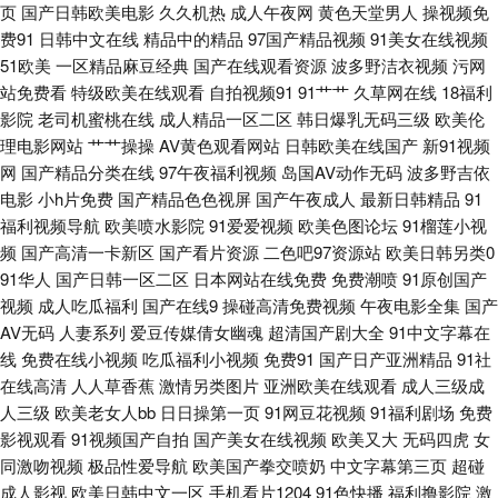
页
国产日韩欧美电影
久久机热
成人午夜网
黄色天堂男人
操视频免
费91
日韩中文在线
精品中的精品
97国产精品视频
91美女在线视频
九一亚瑟视频 老司机狠肏 欧美性生交 中文字幕三级伦理 97网址www 操逼
51欧美
一区精品麻豆经典
国产在线观看资源
波多野洁衣视频
污网
站免费看
特级欧美在线观看
自拍视频91
91艹艹
久草网在线
18福利
网站三级 成人欧美 国产精品3 欧美一级720p 深夜福利剧场 午夜啪啪啪 亚洲
影院
老司机蜜桃在线
成人精品一区二区
韩日爆乳无码三级
欧美伦
理电影网站
艹艹操操
AV黄色观看网站
日韩欧美在线国产
新91视频
影院成人在线 97亚洲精品超碰 另类综合在线 欧洲三级网站在线 日韩另类a
网
国产精品分类在线
97午夜福利视频
岛国AV动作无码
波多野吉依
电影
小h片免费
国产精品色色视屏
国产午夜成人
最新日韩精品
91
片 在线国产区 97人人超碰 超碰碰碰96 福利姬rr 含羞草AV影院 精品国内久
福利视频导航
欧美喷水影院
91爱爱视频
欧美色图论坛
91榴莲小视
频
国产高清一卡新区
国产看片资源
二色吧97资源站
欧美日韩另类0
久 男人天堂网在线 日本中文天堂 无码专区第九页 亚洲性爱视频 国产黄色自
91华人
国产日韩一区二区
日本网站在线免费
免费潮喷
91原创国产
视频
成人吃瓜福利
国产在线9
操碰高清免费视频
午夜电影全集
国产
拍网址 久久国产精品视频 欧美黄色AV网站 日韩精品在线视频 天天日批 亚洲
AV无码
人妻系列
爱豆传媒倩女幽魂
超清国产剧大全
91中文字幕在
线
免费在线小视频
吃瓜福利小视频
免费91
国产日产亚洲精品
91社
激情 自拍超碰在线 91豆花 成人超碰在线观看 日韩中文字 在线观看成人 91
在线高清
人人草香蕉
激情另类图片
亚洲欧美在线观看
成人三级成
人三级
欧美老女人bb
日日操第一页
91网豆花视频
91福利剧场
免费
影视观看
91视频国产自拍
国产美女在线视频
欧美又大
无码四虎
女
在线资源站 超碰97com 九九福利导航 欧美19P在线 人人射人人 偷拍第二页
同激吻视频
极品性爱导航
欧美国产拳交喷奶
中文字幕第三页
超碰
成人影视
欧美日韩中文一区
手机看片1204
91色快播
福利撸影院
激
在线免费看91 91牛视频网址 老湿机福利局影院 色色欧美男人天堂 亚洲另类