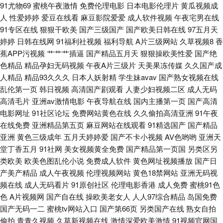
91尤物69
蜜桃午夜激情
免费伦理电影
日本电影伦理片
黄瓜视频成
人
性爱婷婷
爱豆在线看
麻豆影院爱爱
成人软件视频
午夜宅男在线
女性爱 69xbcom 超碰91伊人 韩国在线不卡在线 青娱乐吧91 综合色站ts 超
91专区在线
狠狠干欧美
国产三级国产
国产欧美日韩在线
97五月天
婷婷
日韩在线网
91福利社视频
福利导航
A片三级网站
久草视频8
香
碰91在线观看 黄色剧场 青青草视频人人干 午夜国产传媒在线 91九色泉州论
蕉APP污视频
艹艹艹插逼
国产精品五月天
狠狠操欧美性爱
国产绝
色精品
精品孕妇无码视频
午夜A片三级片
天美果冻传媒
久久国产成
坛 大香蕉AV在线 欧美第四页 五月天偷拍网 91日韩成人导航 成人午夜大片
人精品
精品93久久久
日本人妖射精
学生妹avav
国产熟女视频在线
乱伦第一页
韩日视频
高清国产剧观看
人妻少妇视频二区
成人无码
老熟女91九色 日韩亚色 在线视频福利导航 av亚洲东方 国产自拍三级 免费观
高清毛片
亚洲av激情电影
午夜导航在线
国内主播第一页
国产高清
电影网址
91社区论坛
免费网站黄色在线
久久偷拍高清亚洲
91午夜
在线免费
亚洲精品第五页
麻豆网站在线观看
91精选国产
国产精品
看91网站 午夜福利色av 97亚洲精品成人 国产盗拍色视频 老司机福利大香蕉
亚洲
黄色三级成年
五月天婷婷爱
国产不卡小视频
AV色哟哟
亚洲天
堂丁香五月
91社网
美女视频黄全免费
国产精品第一页国
另类区另
日韩色黄 自拍网站 操逼恋夜福利社 海角社区亚瑟 人人肏屄 97超碰免费公开
类欧美
欧美色图乱伦小说
免费成人软件
黄色网址视频播放
国产日
产美产精品
成人午夜视频
伦理视频网站
黄色18禁网站
亚洲无码视
频在线
成人无码看片
91原创社区
伦理电影香港
成人免费
蜜桃91色
色
A片视频网
国产自在线
操欧美老女人
人人97综合精品
岛国免费
国产无码一二
蜜桃tv网站入口
国产第66页
另类国产在线
熟女自拍
偷拍
青青久视频
久草新视频在线
激情深爱欧美激情
91视频官网国